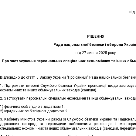
від
РІШЕННЯ
Ради національної безпеки і оборони Украї
від 27 липня 2025 року
Про застосування персональних спеціальних економічних та інших обме
Відповідно до статті 5 Закону України "Про санкції" Рада національної безпек
1. Підтримати внесені Службою безпеки України пропозиції щодо застосув
економічних та інших обмежувальних заходів (санкцій).
2. Застосувати персональні спеціальні економічні та інші обмежувальні заходи 
1) фізичних осіб згідно з додатком 1;
2) юридичних осіб згідно з додатком 2.
3. Кабінету Міністрів України разом зі Службою безпеки України та Націона
державних нагород та геральдики забезпечити реалізацію і моніторин
спеціальних економічних та інших обмежувальних заходів (санкцій), передбач