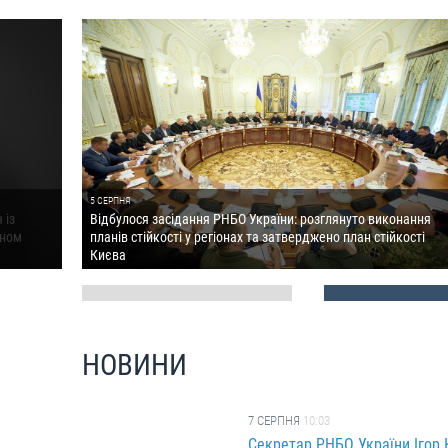
5 СЕРПНЯ
 із
Відбулося засідання РНБО України: розглянуто виконання
уном
планів стійкості у регіонах та затверджено план стійкості
Києва
НОВИНИ
7 СЕРПНЯ
10:03
Секретар РНБО України Ігор 