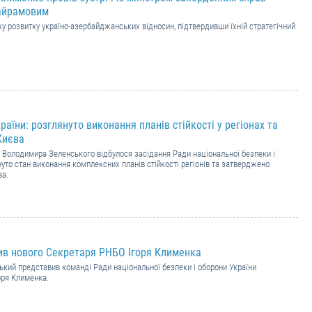
айрамовим
у розвитку україно-азербайджанських відносин, підтвердивши їхній стратегічний
аїни: розглянуто виконання планів стійкості у регіонах та
Києва
 Володимира Зеленського відбулося засідання Ради національної безпеки і
нуто стан виконання комплексних планів стійкості регіонів та затверджено
ва.
ив нового Секретаря РНБО Ігоря Клименка
кий представив команді Ради національної безпеки і оборони України
оря Клименка.