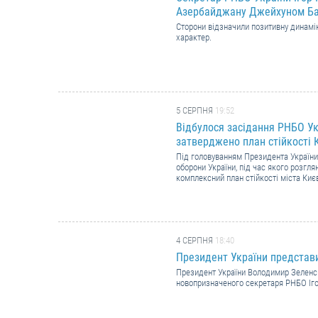
Азербайджану Джейхуном Б
Сторони відзначили позитивну динамік
характер.
5 СЕРПНЯ
19:52
Відбулося засідання РНБО Укр
затверджено план стійкості 
Під головуванням Президента України
оборони України, під час якого розгля
комплексний план стійкості міста Киє
4 СЕРПНЯ
18:40
Президент України представ
Президент України Володимир Зеленсь
новопризначеного секретаря РНБО Іг