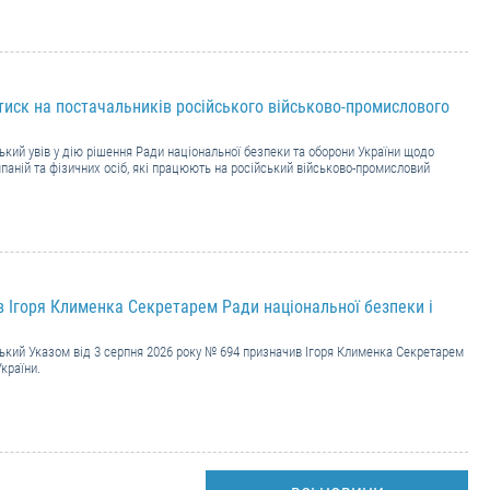
тиск на постачальників російського військово-промислового
кий увів у дію рішення Ради національної безпеки та оборони України щодо
паній та фізичних осіб, які працюють на російський військово-промисловий
 Ігоря Клименка Секретарем Ради національної безпеки і
кий Указом від 3 серпня 2026 року № 694 призначив Ігоря Клименка Секретарем
країни.