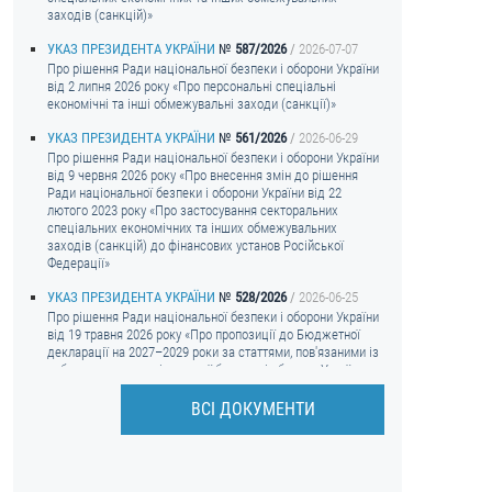
заходів (санкцій)»
УКАЗ ПРЕЗИДЕНТА УКРАЇНИ
587/2026
2026-07-07
Про рішення Ради національної безпеки і оборони України
від 2 липня 2026 року «Про персональні спеціальні
економічні та інші обмежувальні заходи (санкції)»
УКАЗ ПРЕЗИДЕНТА УКРАЇНИ
561/2026
2026-06-29
Про рішення Ради національної безпеки і оборони України
від 9 червня 2026 року «Про внесення змін до рішення
Ради національної безпеки і оборони України від 22
лютого 2023 року «Про застосування секторальних
спеціальних економічних та інших обмежувальних
заходів (санкцій) до фінансових установ Російської
Федерації»
УКАЗ ПРЕЗИДЕНТА УКРАЇНИ
528/2026
2026-06-25
Про рішення Ради національної безпеки і оборони України
від 19 травня 2026 року «Про пропозиції до Бюджетної
декларації на 2027–2029 роки за статтями, пов'язаними із
забезпеченням національної безпеки і оборони України»
УКАЗ ПРЕЗИДЕНТА УКРАЇНИ
502/2026
2026-06-22
ВСІ ДОКУМЕНТИ
Про рішення Ради національної безпеки і оборони України
від 10 червня 2026 року «Про застосування персональних
спеціальних економічних та інших обмежувальних
заходів (санкцій)»