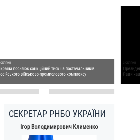
 СЕРПНЯ
3 СЕРПНЯ
Україна посилює санкційний тиск на постачальників
Президен
російського військово-промислового комплексу
Ради нац
СЕКРЕТАР РНБО УКРАЇНИ
Ігор Володимирович Клименко