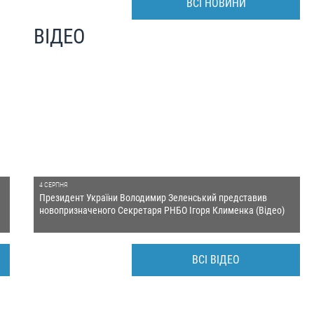
ВСІ НОВИНИ
ВІДЕО
4 СЕРПНЯ
Президент України Володимир Зеленський представив
новопризначеного Cекретаря РНБО Ігоря Клименка (Відео)
ВСІ ВІДЕО