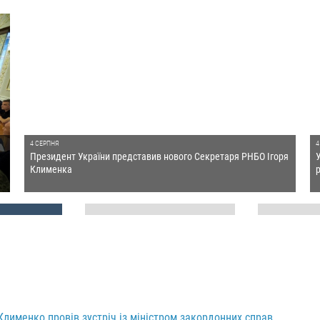
4 СЕРПНЯ
4
Президент України представив нового Секретаря РНБО Ігоря
Клименка
Клименко провів зустріч із міністром закордонних справ