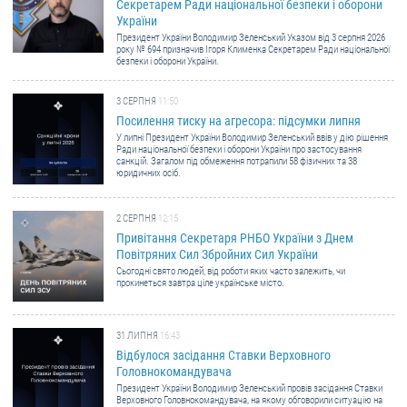
Секретарем Ради національної безпеки і оборони
України
Президент України Володимир Зеленський Указом від 3 серпня 2026
року № 694 призначив Ігоря Клименка Секретарем Ради національної
безпеки і оборони України.
3 СЕРПНЯ
11:50
Посилення тиску на агресора: підсумки липня
У липні Президент України Володимир Зеленський ввів у дію рішення
Ради національної безпеки і оборони України про застосування
санкцій. Загалом під обмеження потрапили 58 фізичних та 38
юридичних осіб.
2 СЕРПНЯ
12:15
Привітання Секретаря РНБО України з Днем
Повітряних Сил Збройних Сил України
Сьогодні свято людей, від роботи яких часто залежить, чи
прокинеться завтра ціле українське місто.
31 ЛИПНЯ
16:43
Відбулося засідання Ставки Верховного
Головнокомандувача
Президент України Володимир Зеленський провів засідання Ставки
Верховного Головнокомандувача, на якому обговорили ситуацію на