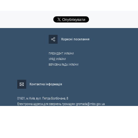
Корисні посилання
ПРЕЗИДЕНТ УКРАЇНИ
УРЯД УКРАЇНИ
ВЕРХОВНА РАДА УКРАЇНИ
Контактна інформація
01601, м.Київ, вул. Петра Болбочана, 8
Електронна адреса для звернень громадян:
gromada@rnbo.gov.ua
Телефони для надання інформації про звернення громадян та
запити на публічну інформацію: (044) 255-05-15, 255-06-49
Довідка про реєстрацію вхідної кореспонденції та інформація про
вихідну кореспонденцію Апарату РНБОУ: (044) 255-05-50, 255-06-34, 255-06-50
0-800-503-486 — «телефон довіри»
щодо протидії контрабанді та корупції на митниці