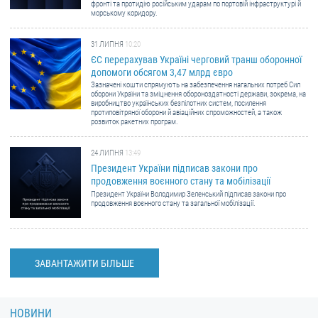
фронті та протидію російським ударам по портовій інфраструктурі й
морському коридору.
31 ЛИПНЯ
10:20
ЄС перерахував Україні черговий транш оборонної
допомоги обсягом 3,47 млрд євро
Зазначені кошти спрямують на забезпечення нагальних потреб Сил
оборони України та зміцнення обороноздатності держави, зокрема, на
виробництво українських безпілотних систем, посилення
протиповітряної оборони й авіаційних спроможностей, а також
розвиток ракетних програм.
24 ЛИПНЯ
13:49
Президент України підписав закони про
продовження воєнного стану та мобілізації
Президент України Володимир Зеленський підписав закони про
продовження воєнного стану та загальної мобілізації.
ЗАВАНТАЖИТИ БІЛЬШЕ
НОВИНИ