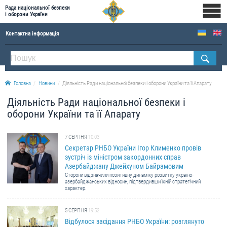
Рада національної безпеки
і оборони України
Контактна інформація
ПРО РНБОУ
Склад Ради національної безпеки і оборони України
Головна
Новини
Діяльність Ради національної безпеки і оборони України та її Апарату
Апарат Ради національної безпеки і оборони України
Діяльність Ради національної безпеки і
Правова основа діяльності Ради національної безпеки і оборони України
оборони України та її Апарату
Історична довідка про діяльність Ради національної безпеки і оборони України
ОФІЦІЙНІ ДОКУМЕНТИ
7 СЕРПНЯ
10:03
Секретар РНБО України Ігор Клименко провів
зустріч із міністром закордонних справ
ПРЕСЦЕНТР
Азербайджану Джейхуном Байрамовим
Сторони відзначили позитивну динаміку розвитку україно-
Новини
азербайджанських відносин, підтвердивши їхній стратегічний
характер.
Drone Deals
Фотогалерея
5 СЕРПНЯ
19:52
Відбулося засідання РНБО України: розглянуто
Відеогалерея