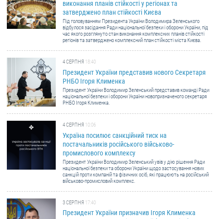
виконання планів стійкості у регіонах та
затверджено план стійкості Києва
ЗВЕРНЕННЯ ГРОМАДЯН
Під головуванням Президента України Володимира Зеленського
відбулося засідання Ради національної безпеки і оборони України, під
час якого розглянуто стан виконання комплексних планів стійкості
Звернення громадян
регіонів та затверджено комплексний план стійкості міста Києва.
Електронне звернення
4 СЕРПНЯ
18:40
ДОСТУП ДО ПУБЛІЧНОЇ ІНФОРМАЦІЇ
Президент України представив нового Секретаря
РНБО Ігоря Клименка
Організація доступу до публічної інформації
Президент України Володимир Зеленський представив команді Ради
національної безпеки і оборони України новопризначеного секретаря
РНБО Ігоря Клименка.
Запит на отримання публічної інформації
Облік публічної інформації
4 СЕРПНЯ
10:06
Питання запобігання корупції
Україна посилює санкційний тиск на
постачальників російського військово-
Публічні закупівлі
промислового комплексу
Внутрішній аудит
Президент України Володимир Зеленський увів у дію рішення Ради
національної безпеки та оборони України щодо застосування нових
санкцій проти компаній та фізичних осіб, які працюють на російський
ДЕРЖАВНИЙ РЕЄСТР САНКЦІЙ
військово-промисловий комплекс.
3 СЕРПНЯ
17:40
Президент України призначив Ігоря Клименка