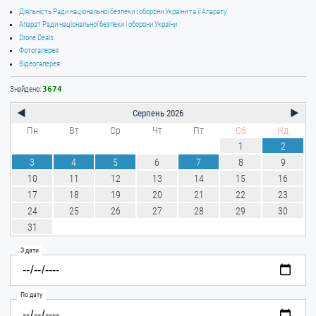
Діяльність Ради національної безпеки і оборони України та її Апарату
Апарат Ради національної безпеки і оборони України
Drone Deals
Фотогалерея
Відеогалерея
Знайдено:
3674
◀
▶
Серпень 2026
Пн
Вт
Ср
Чт
Пт
Сб
Нд
1
2
3
4
5
6
7
8
9
10
11
12
13
14
15
16
17
18
19
20
21
22
23
24
25
26
27
28
29
30
31
З дати
По дату