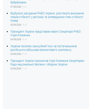
Байрамовим
07.08.2026
10:03
Відбулося засідання РНБО України: розглянуто виконання
планів стійкості у регіонах та затверджено план стійкості
Києва
05.08.2026
19:52
Президент України представив нового Секретаря РНБО
Ігоря Клименка
04.08.2026
18:40
Україна посилює санкційний тиск на постачальників
російського військово-промислового комплексу
04.08.2026
10:06
Президент України призначив Ігоря Клименка Секретарем
Ради національної безпеки і оборони України
03.08.2026
17:40