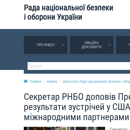
Рада національної безпеки
і оборони України
ОФІЦІЙНІ
ПРО РНБОУ
ДОКУМЕНТИ
Головна
Новини
Діяльність Ради національної безпеки і обор
Секретар РНБО доповів Пре
результати зустрічей у США
міжнародними партнерами у
Секретар