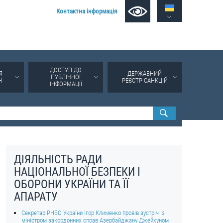
Контактна інформація
ДОСТУП ДО
Я
ДЕРЖАВНИЙ
ПУБЛІЧНОЇ
Н
РЕЄСТР САНКЦІЙ
ІНФОРМАЦІЇ
ДІЯЛЬНІСТЬ РАДИ
НАЦІОНАЛЬНОЇ БЕЗПЕКИ І
ОБОРОНИ УКРАЇНИ ТА ЇЇ
АПАРАТУ
Секретар РНБО України Ігор Клименко провів зустріч із
міністром закордонних справ Азербайджану Джейхуном