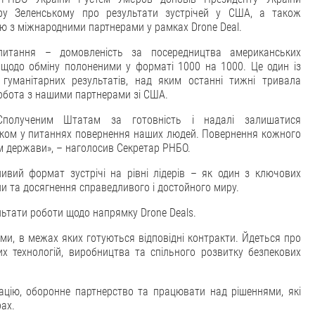
ру Зеленському про результати зустрічей у США, а також
ію з міжнародними партнерами у рамках Drone Deal.
питання – домовленість за посередництва американських
 щодо обміну полоненими у форматі 1000 на 1000. Це один із
гуманітарних результатів, над яким останні тижні тривала
обота з нашими партнерами зі США.
Сполученим Штатам за готовність і надалі залишатися
ком у питаннях повернення наших людей. Повернення кожного
м держави», – наголосив Секретар РНБО.
вий формат зустрічі на рівні лідерів – як один з ключових
йни та досягнення справедливого і достойного миру.
ьтати роботи щодо напрямку Drone Deals.
ами, в межах яких готуються відповідні контракти. Йдеться про
х технологій, виробництва та спільного розвитку безпекових
цію, оборонне партнерство та працювати над рішеннями, які
рах.