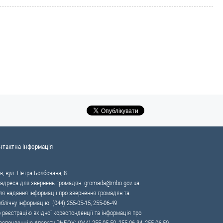
нтактна інформація
в, вул. Петра Болбочана, 8
 адреса для звернень громадян:
gromada@rnbo.gov.ua
я надання інформації про звернення громадян та
ублічну інформацію: (044) 255-05-15, 255-06-49
 реєстрацію вхідної кореспонденції та інформація про
еспонденцію Апарату РНБОУ: (044) 255-05-50, 255-06-34, 255-06-50