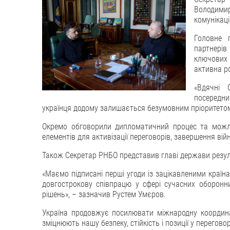
Володими
комунікац
Головне 
партнерів
ключових 
активна р
«Вдячні 
посередни
українця додому залишається безумовним пріоритето
Окремо обговорили дипломатичний процес та можли
елементів для активізації переговорів, завершення ві
Також Секретар РНБО представив главі держави резул
«Маємо підписані перші угоди із зацікавленими країн
довгострокову співпрацю у сфері сучасних оборонни
рішень», – зазначив Рустем Умєров.
Україна продовжує посилювати міжнародну координа
зміцнюють нашу безпеку, стійкість і позиції у перегово