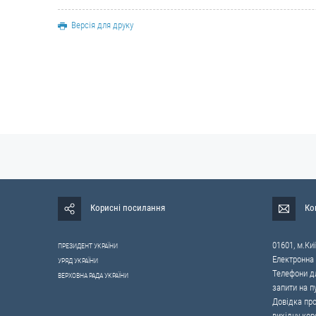
Версія для друку
Корисні посилання
Ко
01601, м.Киї
ПРЕЗИДЕНТ УКРАЇНИ
Електронна
УРЯД УКРАЇНИ
Телефони дл
ВЕРХОВНА РАДА УКРАЇНИ
запити на п
Довідка про
вихідну кор