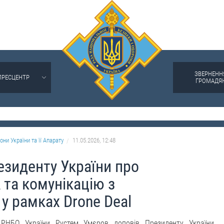
ЗВЕРНЕНН
ПРЕСЦЕНТР
ГРОМАДЯ
они України та її Апарату
11.05.2026, 12:48
зиденту України про
 та комунікацію з
 рамках Drone Deal
 РНБО України Рустем Умєров доповів Президенту України