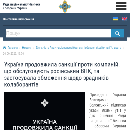
Рада національної безпеки
і оборони України
Контактна інформація
ПРО РНБОУ
Склад Ради національної безпеки і оборони України
Головна
Новини
Діяльність Ради національної безпеки і оборони України та її Апарату
Апарат Ради національної безпеки і оборони України
26.06.2026, 16:56
Правова основа діяльності Ради національної безпеки і оборони України
Україна продовжила санкції проти компаній,
Історична довідка про діяльність Ради національної безпеки і оборони України
що обслуговують російський ВПК, та
застосувала обмеження щодо зрадників-
ОФІЦІЙНІ ДОКУМЕНТИ
колаборантів
ПРЕСЦЕНТР
Президент України
Володимир
Новини
Зеленський підписав
укази, якими увів у
Drone Deals
дію рішення Ради
Фотогалерея
національної безпеки
і оборони України
Відеогалерея