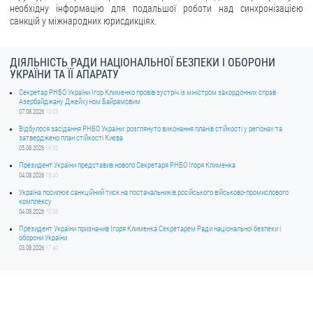
необхідну інформацію для подальшої роботи над синхронізацією
санкцій у міжнародних юрисдикціях.
ДІЯЛЬНІСТЬ РАДИ НАЦІОНАЛЬНОЇ БЕЗПЕКИ І ОБОРОНИ
УКРАЇНИ ТА ЇЇ АПАРАТУ
Секретар РНБО України Ігор Клименко провів зустріч із міністром закордонних справ
Азербайджану Джейхуном Байрамовим
07.08.2026
10:03
Відбулося засідання РНБО України: розглянуто виконання планів стійкості у регіонах та
затверджено план стійкості Києва
05.08.2026
19:52
Президент України представив нового Секретаря РНБО Ігоря Клименка
04.08.2026
18:40
Україна посилює санкційний тиск на постачальників російського військово-промислового
комплексу
04.08.2026
10:06
Президент України призначив Ігоря Клименка Секретарем Ради національної безпеки і
оборони України
03.08.2026
17:40