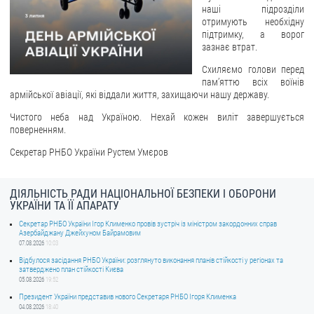
наші підрозділи
отримують необхідну
ЗВЕРНЕННЯ ГРОМАДЯН
підтримку, а ворог
зазнає втрат.
Звернення громадян
Схиляємо голови перед
Електронне звернення
пам’яттю всіх воїнів
армійської авіації, які віддали життя, захищаючи нашу державу.
ДОСТУП ДО ПУБЛІЧНОЇ ІНФОРМАЦІЇ
Чистого неба над Україною. Нехай кожен виліт завершується
поверненням.
Організація доступу до публічної інформації
Запит на отримання публічної інформації
Секретар РНБО України Рустем Умєров
Облік публічної інформації
Питання запобігання корупції
ДІЯЛЬНІСТЬ РАДИ НАЦІОНАЛЬНОЇ БЕЗПЕКИ І ОБОРОНИ
УКРАЇНИ ТА ЇЇ АПАРАТУ
Публічні закупівлі
Секретар РНБО України Ігор Клименко провів зустріч із міністром закордонних справ
Внутрішній аудит
Азербайджану Джейхуном Байрамовим
07.08.2026
10:03
ДЕРЖАВНИЙ РЕЄСТР САНКЦІЙ
Відбулося засідання РНБО України: розглянуто виконання планів стійкості у регіонах та
затверджено план стійкості Києва
05.08.2026
19:52
Президент України представив нового Секретаря РНБО Ігоря Клименка
04.08.2026
18:40