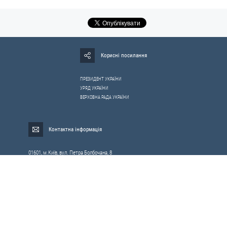
Корисні посилання
ПРЕЗИДЕНТ УКРАЇНИ
УРЯД УКРАЇНИ
ВЕРХОВНА РАДА УКРАЇНИ
Контактна інформація
01601, м.Київ, вул. Петра Болбочана, 8
Електронна адреса для звернень громадян:
gromada@rnbo.gov.ua
Телефони для надання інформації про звернення громадян та
запити на публічну інформацію: (044) 255-05-15, 255-06-49
Довідка про реєстрацію вхідної кореспонденції та інформація про
вихідну кореспонденцію Апарату РНБОУ: (044) 255-05-50, 255-06-34, 255-06-50
0-800-503-486 — «телефон довіри»
щодо протидії контрабанді та корупції на митниці