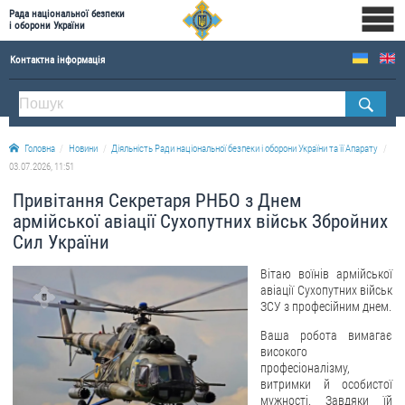
Рада національної безпеки
і оборони України
Контактна інформація
ПРО РНБОУ
Склад Ради національної безпеки і оборони України
Головна
Новини
Діяльність Ради національної безпеки і оборони України та її Апарату
Апарат Ради національної безпеки і оборони України
03.07.2026, 11:51
Правова основа діяльності Ради національної безпеки і оборони України
Привітання Секретаря РНБО з Днем
Історична довідка про діяльність Ради національної безпеки і оборони України
армійської авіації Сухопутних військ Збройних
Сил України
ОФІЦІЙНІ ДОКУМЕНТИ
Вітаю воїнів армійської
ПРЕСЦЕНТР
авіації Сухопутних військ
ЗСУ з професійним днем.
Новини
Ваша робота вимагає
Drone Deals
високого
професіоналізму,
Фотогалерея
витримки й особистої
мужності. Завдяки їй
Відеогалерея