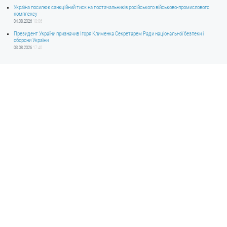
Україна посилює санкційний тиск на постачальників російського військово-промислового
комплексу
04.08.2026
10:06
Президент України призначив Ігоря Клименка Секретарем Ради національної безпеки і
оборони України
03.08.2026
17:40