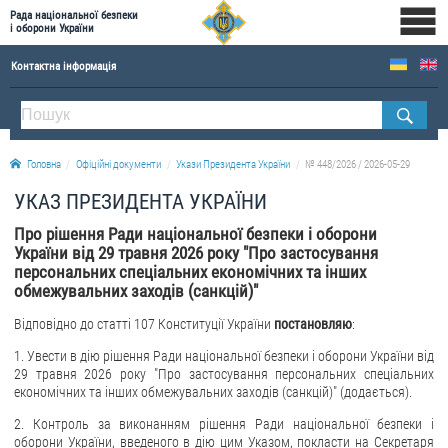
Рада національної безпеки
і оборони України
Контактна інформація
ПРО РНБОУ
Склад Ради національної безпеки і оборони України
Головна
Офіційні документи
Укази Президента України
№ 448/2026 / 2026-05-29
Апарат Ради національної безпеки і оборони України
УКАЗ ПРЕЗИДЕНТА УКРАЇНИ
Правова основа діяльності Ради національної безпеки і оборони України
Про рішення Ради національної безпеки і оборони
Історична довідка про діяльність Ради національної безпеки і оборони України
України від 29 травня 2026 року "Про застосування
персональних спеціальних економічних та інших
ОФІЦІЙНІ ДОКУМЕНТИ
обмежувальних заходів (санкцій)"
ПРЕСЦЕНТР
Відповідно до статті 107 Конституції України
постановляю
:
1. Увести в дію рішення Ради національної безпеки і оборони України від
Новини
29 травня 2026 року "Про застосування персональних спеціальних
Drone Deals
економічних та інших обмежувальних заходів (санкцій)" (додається).
Фотогалерея
2. Контроль за виконанням рішення Ради національної безпеки і
оборони України, введеного в дію цим Указом, покласти на Секретаря
Відеогалерея