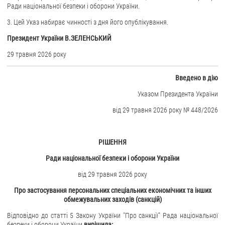
Ради національної безпеки і оборони України.
ЗВЕРНЕННЯ ГРОМАДЯН
3. Цей Указ набирає чинності з дня його опублікування.
Президент України В.ЗЕЛЕНСЬКИЙ
Звернення громадян
Електронне звернення
29 травня 2026 року
ДОСТУП ДО ПУБЛІЧНОЇ ІНФОРМАЦІЇ
Введено в дію
Організація доступу до публічної інформації
Указом Президента України
Запит на отримання публічної інформації
від 29 травня 2026 року № 448/2026
Облік публічної інформації
Питання запобігання корупції
РІШЕННЯ
Публічні закупівлі
Ради національної безпеки і оборони України
Внутрішній аудит
від 29 травня 2026 року
ДЕРЖАВНИЙ РЕЄСТР САНКЦІЙ
Про застосування
персональних спеціальних економічних
та інших
обмежувальних заходів (санкцій)
Відповідно до статті 5 Закону України "Про санкції" Рада національної
безпеки і оборони України
вирішила: