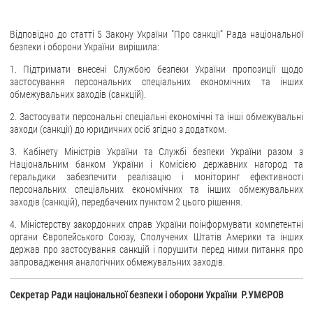
Відповідно до статті 5 Закону України "Про санкції" Рада національної
безпеки і оборони України вирішила:
1. Підтримати внесені Службою безпеки України пропозиції щодо
застосування персональних спеціальних економічних та інших
обмежувальних заходів (санкцій).
2. Застосувати персональні спеціальні економічні та інші обмежувальні
заходи (санкції) до юридичних осіб згідно з додатком.
3. Кабінету Міністрів України та Службі безпеки України разом з
Національним банком України і Комісією державних нагород та
геральдики забезпечити реалізацію і моніторинг ефективності
персональних спеціальних економічних та інших обмежувальних
заходів (санкцій), передбачених пунктом 2 цього рішення.
4. Міністерству закордонних справ України поінформувати компетентні
органи Європейського Союзу, Сполучених Штатів Америки та інших
держав про застосування санкцій і порушити перед ними питання про
запровадження аналогічних обмежувальних заходів.
Секретар Ради національної безпеки і оборони України Р.УМЄРОВ