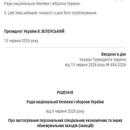
Ради національної безпеки і оборони України.
ЗВЕРНЕННЯ ГРОМАДЯН
3. Цей Указ набирає чинності з дня його опублікування.
Звернення громадян
Електронне звернення
Президент України В.ЗЕЛЕНСЬКИЙ
13 червня 2026 року
ДОСТУП ДО ПУБЛІЧНОЇ ІНФОРМАЦІЇ
Організація доступу до публічної інформації
Введено в дію
Указом Президента України
Запит на отримання публічної інформації
від 13 червня 2026 року № 494/2026
Облік публічної інформації
Питання запобігання корупції
Публічні закупівлі
РІШЕННЯ
Внутрішній аудит
Ради національної безпеки і оборони України
ДЕРЖАВНИЙ РЕЄСТР САНКЦІЙ
від 5 червня 2026 року
Про застосування персональних спеціальних економічних та інших
обмежувальних заходів (санкцій)