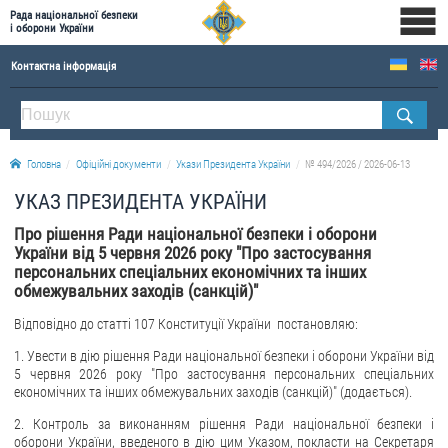
Рада національної безпеки
і оборони України
Контактна інформація
ПРО РНБОУ
Склад Ради національної безпеки і оборони України
Головна
Офіційні документи
Укази Президента України
№ 494/2026 / 2026-06-13
Апарат Ради національної безпеки і оборони України
УКАЗ ПРЕЗИДЕНТА УКРАЇНИ
Правова основа діяльності Ради національної безпеки і оборони України
Про рішення Ради національної безпеки і оборони
Історична довідка про діяльність Ради національної безпеки і оборони України
України від 5 червня 2026 року "Про застосування
персональних спеціальних економічних та інших
ОФІЦІЙНІ ДОКУМЕНТИ
обмежувальних заходів (санкцій)"
ПРЕСЦЕНТР
Відповідно до статті 107 Конституції України постановляю:
1. Увести в дію рішення Ради національної безпеки і оборони України від
Новини
5 червня 2026 року "Про застосування персональних спеціальних
Drone Deals
економічних та інших обмежувальних заходів (санкцій)" (додається).
Фотогалерея
2. Контроль за виконанням рішення Ради національної безпеки і
оборони України, введеного в дію цим Указом, покласти на Секретаря
Відеогалерея