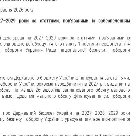
травня 2026 року
2
7
–
202
9
роки за статтями, пов'язаними із забезпеченням
 декларації на 2027–2029 роки за статтями, пов'язаними із
 відповідно до абзацу п'ятого пункту 1 частини першої статті 4
і оборони України» Рада національної безпеки і оборони
ритетом Державного бюджету України фінансування за статтями,
 оборони України, зокрема передбачити на 2027 рік видатки на
обсязі не менше 26 відсотків запланованого обсягу валового
х вимог щодо мінімального обсягу фінансування сил оборони
нів про Державний бюджет України на 2027, 2028, 2029 роки
ну безпеку і оборону України з урахуванням воєнно-політичної