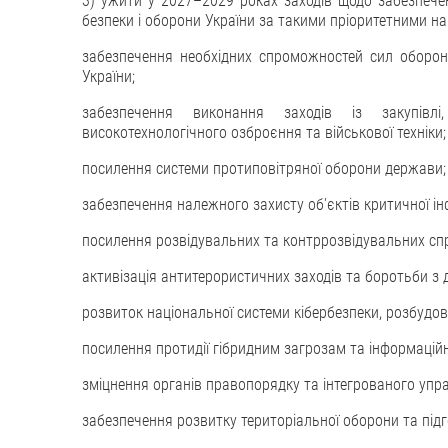
3) ужити у 2027–2029 роках заходів щодо забезпечен
безпеки і оборони України за такими пріоритетними н
забезпечення необхідних спроможностей сил оборони
України;
забезпечення виконання заходів із закупівл
високотехнологічного озброєння та військової техніки;
посилення системи протиповітряної оборони держави;
забезпечення належного захисту об'єктів критичної ін
посилення розвідувальних та контррозвідувальних с
активізація антитерористичних заходів та боротьби з 
розвиток національної системи кібербезпеки, розбудо
посилення протидії гібридним загрозам та інформацій
зміцнення органів правопорядку та інтегрованого упр
забезпечення розвитку територіальної оборони та під