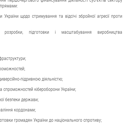
ня першочергового фінансування діяльності суб'єктів сектору
апрямами:
 України щодо стримування та відсічі збройної агресії проти
і, розробки, підготовки і масштабування виробництва
фраструктури;
проможностей;
диверсійно-підривною діяльністю;
ва спроможностей кібероборони України;
ної безпеки держави;
авління кордонами;
готовки громадян України до національного спротиву;