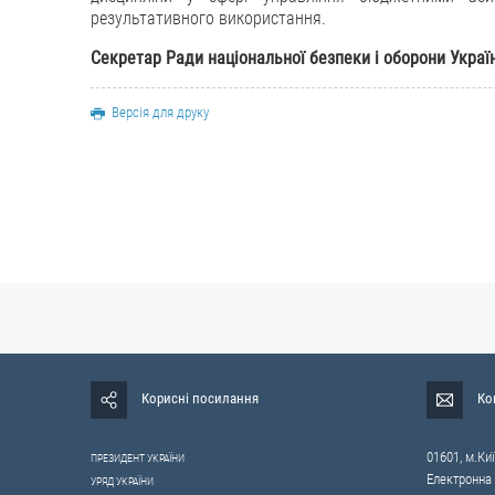
результативного використання.
Секретар Ради національної
безпеки і оборони Укра
Версія для друку
Корисні посилання
Ко
01601, м.Киї
ПРЕЗИДЕНТ УКРАЇНИ
Електронна
УРЯД УКРАЇНИ