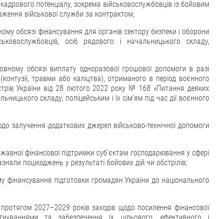
кадрового потенціалу, зокрема військовослужбовців із бойовим
ження військової служби за контрактом;
ому обсязі фінансування для органів сектору безпеки і оборони
ьковослужбовців, осіб рядового і начальницького складу,
овному обсязі виплату одноразової грошової допомоги в разі
 (контузії, травми або каліцтва), отриманого в період воєнного
стрів України від 28 лютого 2022 року № 168 «Питання деяких
ницького складу, поліцейським і їх сім'ям під час дії воєнного
до залучення додаткових джерел військово-технічної допомоги
жавної фінансової підтримки суб'єктам господарювання у сфері
знали пошкоджень у результаті бойових дій чи обстрілів;
у фінансування підготовки громадян України до національного
 протягом 2027–2029 років заходів щодо посилення фінансової
нуваннями та забезпечення їх цільового, ефективного і