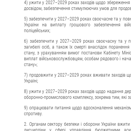
4) ужити у 2027–2029 роках заходів щодо збереження 
досвідом, забезпечення стимулюючих умов для продов
5) забезпечити у 2027–2029 роках своєчасне та у повн
України на виплату грошового забезпечення війс
поліцейських;
6) забезпечити у 2027–2029 роках своєчасну та у п
загибелі осіб, а також їх смерті внаслідок поранення
стану, з урахуванням вимог постанови Кабінету Міні
виплат військовослужбовцям, особам рядового і началь
стану»;
7) продовжити у 2027–2029 роках вживати заходів що
Україні;
8) ужити у 2027–2029 роках заходів щодо надання дер
оборонно-промислового комплексу, зокрема тим, які за
9) опрацювати питання щодо вдосконалення механізм
спротиву.
2. Органам сектору безпеки і оборони України вжити
дисципліни у сфері управління бюджетними асиг