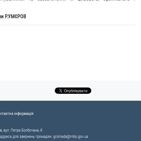
їни Р.УМЄРОВ
нтактна інформація
в, вул. Петра Болбочана, 8
 адреса для звернень громадян:
gromada@rnbo.gov.ua