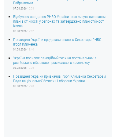
Байрамовим
07.08.2026
10:03
Відбулося засідання РНБО України: розглянуто виконання
планів стійкості у регіонах та затверджено план стійкості
Києва
05.08.2026
19:52
Президент України представив нового Секретаря РНБО
Ігоря Клименка
04.08.2026
18:40
Україна посилює санкційний тиск на постачальників
російського військово-промислового комплексу
04.08.2026
10:06
Президент України призначив Ігоря Клименка Секретарем
Ради національної безпеки і оборони України
03.08.2026
17:40