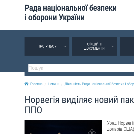
Рада національної безпеки
і оборони України
ОФІЦІЙНІ
ПРО РНБОУ
ДОКУМЕНТИ
Головна
Новини
Діяльність Ради національної безпеки і обор
Норвегія виділяє новий па
ППО
Уряд Норвегі
доларів США)