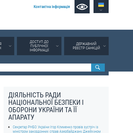
Контактна інформація
ДОСТУП ДО
Я
ДЕРЖАВНИЙ
ПУБЛІЧНОЇ
Н
РЕЄСТР САНКЦІЙ
ІНФОРМАЦІЇ
ДІЯЛЬНІСТЬ РАДИ
НАЦІОНАЛЬНОЇ БЕЗПЕКИ І
ОБОРОНИ УКРАЇНИ ТА ЇЇ
АПАРАТУ
Секретар РНБО України Ігор Клименко провів зустріч із
міністром закордонних справ Азербайджану Джейхуном