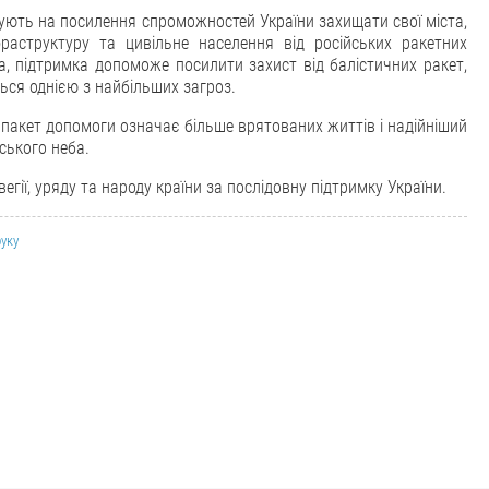
ють на посилення спроможностей України захищати свої міста,
фраструктуру та цивільне населення від російських ракетних
а, підтримка допоможе посилити захист від балістичних ракет,
ься однією з найбільших загроз.
пакет допомоги означає більше врятованих життів і надійніший
ського неба.
гії, уряду та народу країни за послідовну підтримку України.
руку