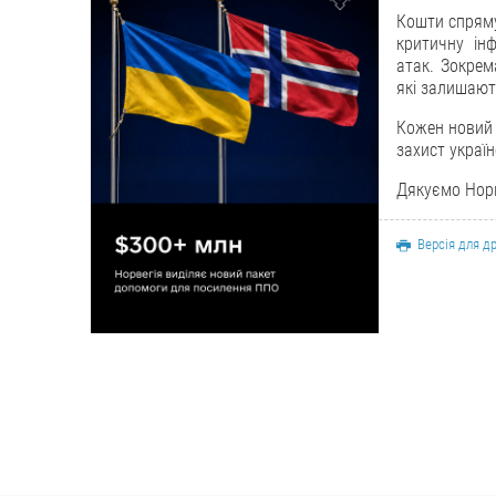
Кошти спряму
критичну ін
атак. Зокрем
які залишают
Кожен новий 
захист україн
Дякуємо Норве
Версія для д