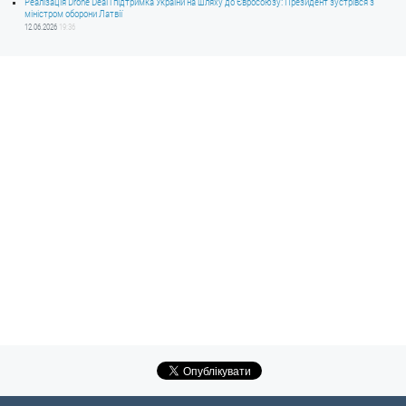
Реалізація Drone Deal і підтримка України на шляху до Євросоюзу: Президент зустрівся з
міністром оборони Латвії
12.06.2026
19:36