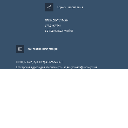
Корисні посилання
ПРЕЗИДЕНТ УКРАЇНИ
УРЯД УКРАЇНИ
ВЕРХОВНА РАДА УКРАЇНИ
Контактна інформація
01601, м.Київ, вул. Петра Болбочана, 8
Електронна адреса для звернень громадян:
gromada@rnbo.gov.ua
Телефони для надання інформації про звернення громадян та
запити на публічну інформацію: (044) 255-05-15, 255-06-49
Довідка про реєстрацію вхідної кореспонденції та інформація про
вихідну кореспонденцію Апарату РНБОУ: (044) 255-05-50, 255-06-34, 255-06-50
0-800-503-486 — «телефон довіри»
щодо протидії контрабанді та корупції на митниці
Слідкуй в соцмережах