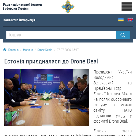
Рада національної безпеки
і оборони України
Контактна інформація
ПРО РНБОУ
Склад Ради національної безпеки і оборони України
Головна
Новини
Drone Deals
07.07.2026, 18:17
Апарат Ради національної безпеки і оборони України
Естонія приєдналася до Drone Deal
Правова основа діяльності Ради національної безпеки і оборони України
Історична довідка про діяльність Ради національної безпеки і оборони України
Президент України
Володимир
ОФІЦІЙНІ ДОКУМЕНТИ
Зеленський та
Прем’єр-міністр
Естонії Крістен Міхал
ПРЕСЦЕНТР
на полях оборонного
форуму в межах
Новини
саміту НАТО
підписали угоду у
Drone Deals
форматі Drone Deal.
Фотогалерея
Естонія стала
Відеогалерея