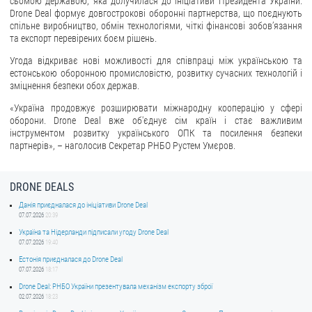
сьомою державою, яка долучилася до ініціативи Президента України.
Drone Deal формує довгострокові оборонні партнерства, що поєднують
ЗВЕРНЕННЯ ГРОМАДЯН
спільне виробництво, обмін технологіями, чіткі фінансові зобов’язання
та експорт перевірених боєм рішень.
Звернення громадян
Угода відкриває нові можливості для співпраці між українською та
естонською оборонною промисловістю, розвитку сучасних технологій і
Електронне звернення
зміцнення безпеки обох держав.
ДОСТУП ДО ПУБЛІЧНОЇ ІНФОРМАЦІЇ
«Україна продовжує розширювати міжнародну кооперацію у сфері
оборони. Drone Deal вже об'єднує сім країн і стає важливим
Організація доступу до публічної інформації
інструментом розвитку українського ОПК та посилення безпеки
партнерів», – наголосив Секретар РНБО Рустем Умєров.
Запит на отримання публічної інформації
Облік публічної інформації
DRONE DEALS
Питання запобігання корупції
Данія приєдналася до ініціативи Drone Deal
Публічні закупівлі
07.07.2026
20:39
Внутрішній аудит
Україна та Нідерланди підписали угоду Drone Deal
07.07.2026
19:40
ДЕРЖАВНИЙ РЕЄСТР САНКЦІЙ
Естонія приєдналася до Drone Deal
07.07.2026
18:17
Drone Deal: РНБО України презентувала механізм експорту зброї
02.07.2026
18:23