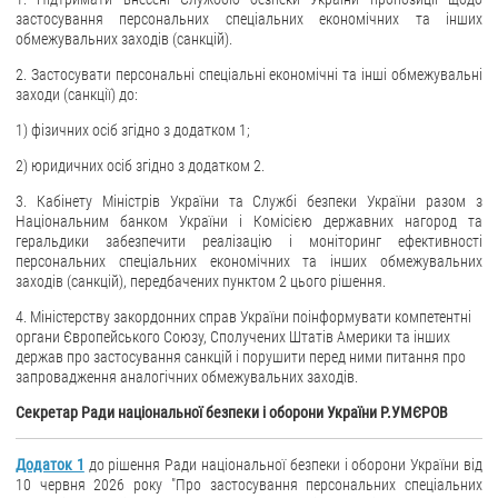
застосування персональних спеціальних економічних та інших
обмежувальних заходів (санкцій).
2. Застосувати персональні спеціальні економічні та інші обмежувальні
заходи (санкції) до:
1) фізичних осіб згідно з додатком 1;
2) юридичних осіб згідно з додатком 2.
3. Кабінету Міністрів України та Службі безпеки України разом з
Національним банком України і Комісією державних нагород та
геральдики забезпечити реалізацію і моніторинг ефективності
персональних спеціальних економічних та інших обмежувальних
заходів (санкцій), передбачених пунктом 2 цього рішення.
4. Міністерству закордонних справ України поінформувати компетентні
органи Європейського Союзу, Сполучених Штатів Америки та інших
держав про застосування санкцій і порушити перед ними питання про
запровадження аналогічних обмежувальних заходів.
Секретар Ради національної безпеки і оборони України Р.УМЄРОВ
Додаток 1
до рішення Ради національної безпеки і оборони України від
10 червня 2026 року "Про застосування персональних спеціальних