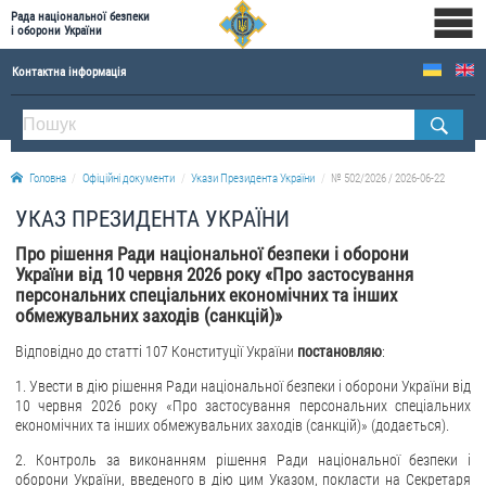
Рада національної безпеки
і оборони України
Контактна інформація
ПРО РНБОУ
Склад Ради національної безпеки і оборони України
Головна
Офіційні документи
Укази Президента України
№ 502/2026 / 2026-06-22
Апарат Ради національної безпеки і оборони України
УКАЗ ПРЕЗИДЕНТА УКРАЇНИ
Правова основа діяльності Ради національної безпеки і оборони України
Про рішення Ради національної безпеки і оборони
Історична довідка про діяльність Ради національної безпеки і оборони України
України від 10 червня 2026 року «Про застосування
персональних спеціальних економічних та інших
ОФІЦІЙНІ ДОКУМЕНТИ
обмежувальних заходів (санкцій)»
ПРЕСЦЕНТР
Відповідно до статті 107 Конституції України
постановляю
:
1. Увести в дію рішення Ради національної безпеки і оборони України від
Новини
10 червня 2026 року «Про застосування персональних спеціальних
Drone Deals
економічних та інших обмежувальних заходів (санкцій)» (додається).
Фотогалерея
2. Контроль за виконанням рішення Ради національної безпеки і
оборони України, введеного в дію цим Указом, покласти на Секретаря
Відеогалерея