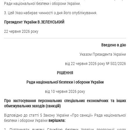
Ради національної безпеки і оборони України.
ЗВЕРНЕННЯ ГРОМАДЯН
3. Цей Указ набирає чинності з дня його опублікування.
Президент України В.ЗЕЛЕНСЬКИЙ
Звернення громадян
Електронне звернення
22 червня 2026 року
ДОСТУП ДО ПУБЛІЧНОЇ ІНФОРМАЦІЇ
Вве
дено в дію
Організація доступу до публічної інформації
Указом Президента України
Запит на отримання публічної інформації
від 22 червня 2026 року № 502/2026
Облік публічної інформації
РІШЕННЯ
Питання запобігання корупції
Ради національної безпеки і оборони України
Публічні закупівлі
від 10 червня 2026 року
Внутрішній аудит
Про застосування персональних спеціальних економічних та інших
обмежувальних заходів (санкцій)
ДЕРЖАВНИЙ РЕЄСТР САНКЦІЙ
Відповідно до статті 5 Закону України «Про санкції» Рада національної
безпеки і оборони України
вирішила:
1. Підтримати внесені Службою безпеки України пропозиції щодо