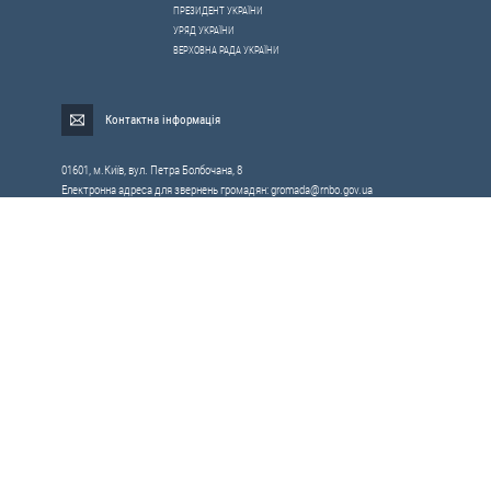
ПРЕЗИДЕНТ УКРАЇНИ
УРЯД УКРАЇНИ
ВЕРХОВНА РАДА УКРАЇНИ
Контактна інформація
01601, м.Київ, вул. Петра Болбочана, 8
Електронна адреса для звернень громадян:
gromada@rnbo.gov.ua
Телефони для надання інформації про звернення громадян та
запити на публічну інформацію: (044) 255-05-15, 255-06-49
Довідка про реєстрацію вхідної кореспонденції та інформація про
вихідну кореспонденцію Апарату РНБОУ: (044) 255-05-50, 255-06-34, 255-06-50
0-800-503-486 — «телефон довіри»
щодо протидії контрабанді та корупції на митниці
Слідкуй в соцмережах
Усі права на матеріали, розміщені на цьому сайті,
Мапа сайту