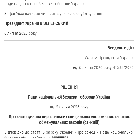
Ради національної безпеки і оборони України.
ЗВЕРНЕННЯ ГРОМАДЯН
3. Цей Указ набирає чинності з дня його опублікування.
Президент України В.ЗЕЛЕНСЬКИЙ
Звернення громадян
Електронне звернення
6 липня 2026 року
ДОСТУП ДО ПУБЛІЧНОЇ ІНФОРМАЦІЇ
Вве
дено в дію
Організація доступу до публічної інформації
Указом Президента України
Запит на отримання публічної інформації
від 6 липня 2026 року № 588/2026
Облік публічної інформації
Питання запобігання корупції
РІШЕННЯ
Публічні закупівлі
Ради національної безпеки і оборони України
Внутрішній аудит
від 2 липня 2026 року
ДЕРЖАВНИЙ РЕЄСТР САНКЦІЙ
Про застосування персональних спеціальних економічних та інших
обмежувальних заходів (санкцій)
Відповідно до статті 5 Закону України «Про санкції» Рада національної
безпеки і оборони України
вирішила: