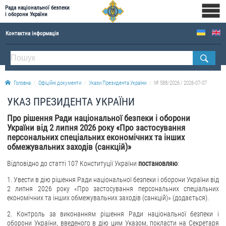
Рада національної безпеки
і оборони України
Контактна інформація
ПРО РНБОУ
Склад Ради національної безпеки і оборони України
Головна
Офіційні документи
Укази Президента України
№ 588/2026 / 2026-07-07
Апарат Ради національної безпеки і оборони України
УКАЗ ПРЕЗИДЕНТА УКРАЇНИ
Правова основа діяльності Ради національної безпеки і оборони України
Про рішення Ради національної безпеки і оборони
Історична довідка про діяльність Ради національної безпеки і оборони України
України від 2 липня 2026 року «Про застосування
персональних спеціальних економічних та інших
ОФІЦІЙНІ ДОКУМЕНТИ
обмежувальних заходів (санкцій)»
ПРЕСЦЕНТР
Відповідно до статті 107 Конституції України
постановляю
:
1. Увести в дію рішення Ради національної безпеки і оборони України від
Новини
2 липня 2026 року «Про застосування персональних спеціальних
Drone Deals
економічних та інших обмежувальних заходів (санкцій)» (додається).
Фотогалерея
2. Контроль за виконанням рішення Ради національної безпеки і
оборони України, введеного в дію цим Указом, покласти на Секретаря
Відеогалерея