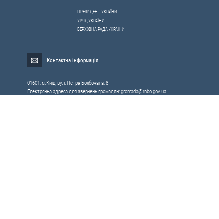
ПРЕЗИДЕНТ УКРАЇНИ
УРЯД УКРАЇНИ
ВЕРХОВНА РАДА УКРАЇНИ
Контактна інформація
01601, м.Київ, вул. Петра Болбочана, 8
Електронна адреса для звернень громадян:
gromada@rnbo.gov.ua
Телефони для надання інформації про звернення громадян та
запити на публічну інформацію: (044) 255-05-15, 255-06-49
Довідка про реєстрацію вхідної кореспонденції та інформація про
вихідну кореспонденцію Апарату РНБОУ: (044) 255-05-50, 255-06-34, 255-06-50
0-800-503-486 — «телефон довіри»
щодо протидії контрабанді та корупції на митниці
Слідкуй в соцмережах