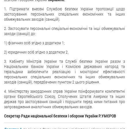
1. Підтримати внесені Службою безпеки України пропозиції щодо
застосування персональних спеціальних економічних та інших
обмежувальних заходів (санкцій).
2. Застосувати персональні спеціальні економічні та інші обмежувальні
заходи (санкції) до:
1) фізичних осіб згідно з додатком 1;
2) юридичних осіб згідно з додатком 2.
3. Кабінету Міністрів України та Службі безпеки України разом з
Національним банком України і Комісією державних нагород та
геральдики забезпечити реалізацію і моніторинг ефективності
персональних спеціальних економічних та інших обмежувальних
заходів (санкцій), передбачених пунктом 2 цього рішення.
4. Міністерству закордонних справ України поінформувати компетентні
органи Європейського Союзу, Сполучених Штатів Америки та інших
держав про застосування санкцій і порушити перед ними питання про
запровадження аналогічних обмежувальних заходів.
Секретар Ради національної безпеки і оборони України Р.УМЄРОВ