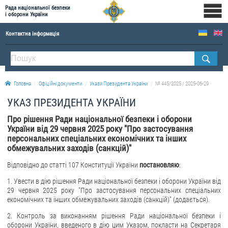
Рада національної безпеки
і оборони України
Контактна інформація
ПРО РНБОУ
Склад Ради національної безпеки і оборони України
Головна
Офіційні документи
Укази Президента України
№ 445/2025 / 2025-06-29
Апарат Ради національної безпеки і оборони України
УКАЗ ПРЕЗИДЕНТА УКРАЇНИ
Правова основа діяльності Ради національної безпеки і оборони України
Про рішення Ради національної безпеки і оборони
Історична довідка про діяльність Ради національної безпеки і оборони України
України від 29 червня 2025 року "Про застосування
персональних спеціальних економічних та інших
ОФІЦІЙНІ ДОКУМЕНТИ
обмежувальних заходів (санкцій)"
ПРЕСЦЕНТР
Відповідно до статті 107 Конституції України
постановляю
:
1. Увести в дію рішення Ради національної безпеки і оборони України від
Новини
29 червня 2025 року "Про застосування персональних спеціальних
Drone Deals
економічних та інших обмежувальних заходів (санкцій)" (додається).
Фотогалерея
2. Контроль за виконанням рішення Ради національної безпеки і
оборони України, введеного в дію цим Указом, покласти на Секретаря
Відеогалерея