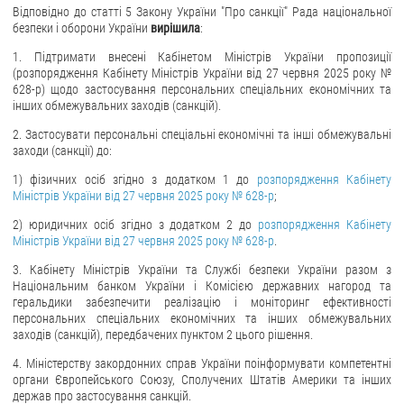
Відповідно до статті 5 Закону України "Про санкції" Рада національної
безпеки і оборони України
вирішила
:
1. Підтримати внесені Кабінетом Міністрів України пропозиції
(розпорядження Кабінету Міністрів України від 27 червня 2025 року №
628-р) щодо застосування персональних спеціальних економічних та
інших обмежувальних заходів (санкцій).
2. Застосувати персональні спеціальні економічні та інші обмежувальні
заходи (санкції) до:
1) фізичних осіб згідно з додатком 1 до
розпорядження Кабінету
Міністрів України від 27 червня 2025 року № 628-р
;
2) юридичних осіб згідно з додатком 2 до
розпорядження Кабінету
Міністрів України від 27 червня 2025 року № 628-р
.
3. Кабінету Міністрів України та Службі безпеки України разом з
Національним банком України і Комісією державних нагород та
геральдики забезпечити реалізацію і моніторинг ефективності
персональних спеціальних економічних та інших обмежувальних
заходів (санкцій), передбачених пунктом 2 цього рішення.
4. Міністерству закордонних справ України поінформувати компетентні
органи Європейського Союзу, Сполучених Штатів Америки та інших
держав про застосування санкцій.