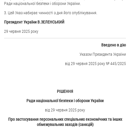
Ради національної безпеки і оборони України.
ЗВЕРНЕННЯ ГРОМАДЯН
3. Цей Указ набирає чинності з дня його опублікування.
Президент України В.ЗЕЛЕНСЬКИЙ
Звернення громадян
Електронне звернення
29 червня 2025 року
ДОСТУП ДО ПУБЛІЧНОЇ ІНФОРМАЦІЇ
Введено в дію
Організація доступу до публічної інформації
Указом Президента України
Запит на отримання публічної інформації
від 29 червня 2025 року № 445/2025
Облік публічної інформації
Питання запобігання корупції
Публічні закупівлі
РІШЕННЯ
Внутрішній аудит
Ради національної безпеки і оборони України
ДЕРЖАВНИЙ РЕЄСТР САНКЦІЙ
від 29 червня 2025 року
Про застосування персональних спеціальних
економічних та інших
обмежувальних заходів (санкцій)